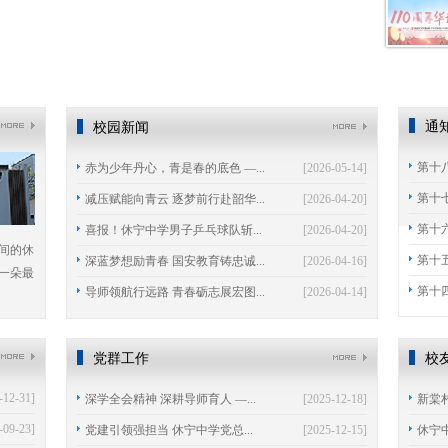
通
校园新闻
第十
赤为少年丹心，青是春的底色 —...
[2026-05-14]
第十
减压赋能向青云 逐梦前行赴韶华...
[2026-04-20]
第十
喜报！休宁中学男子乒乓球队斩...
[2026-04-20]
间的休
第十
深蓝梦想励青春 国安教育铸忠诚...
[2026-04-16]
一朵最
第十
导师领航行远路 青春砺志展宏图...
[2026-04-14]
党群工作
校
-12-31]
深学全会精神 深耕导师育人 —...
[2025-12-18]
新棠
-09-23]
党建引领强担当 休宁中学党总...
[2025-12-15]
休宁